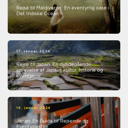
Rejse til Maldiverne: En eventyrlig oase i
Det Indiske Ocean
17. januar 2024
Rejse til Japan: En dybdegående
oplevelse af Japans kultur, historie og
eventyr
16. januar 2024
Japan: En Guide til Rejsende og
Eventyrlystne