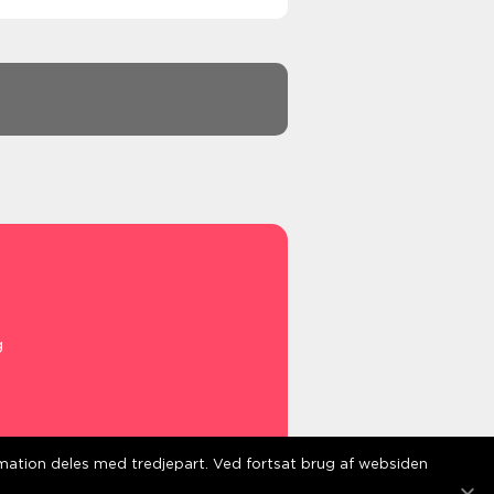
g
ormation deles med tredjepart. Ved fortsat brug af websiden