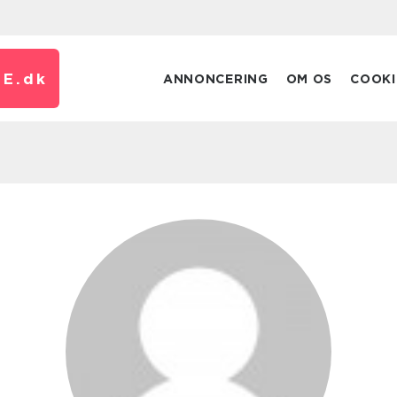
E.
dk
ANNONCERING
OM OS
COOKI