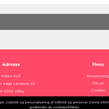
Adresse
Menu
Annoncerin
Om os
Cookies
Kontakt os
inger, statistik og personalisering af indhold og annoncer. Denne inf
Sitemap
:
www.klikko.dk/
godkender du cookiepolitikken.