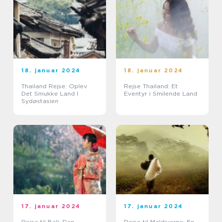
18. januar 2024
18. januar 2024
Thailand Rejse: Oplev
Rejse Thailand: Et
Det Smukke Land I
Eventyr i Smilende Land
Sydøstasien
17. januar 2024
17. januar 2024
Rejse til Bali: Den
Rejse til Maldiverne: En