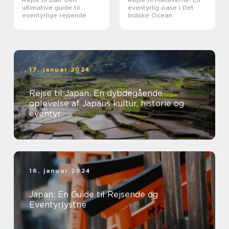
ultimative guide til
eventyrlig oase i Det
eventyrlige rejsende
Indiske Ocean
17. januar 2024
Rejse til Japan: En dybdegående
oplevelse af Japans kultur, historie og
eventyr
16. januar 2024
Japan: En Guide til Rejsende og
Eventyrlystne