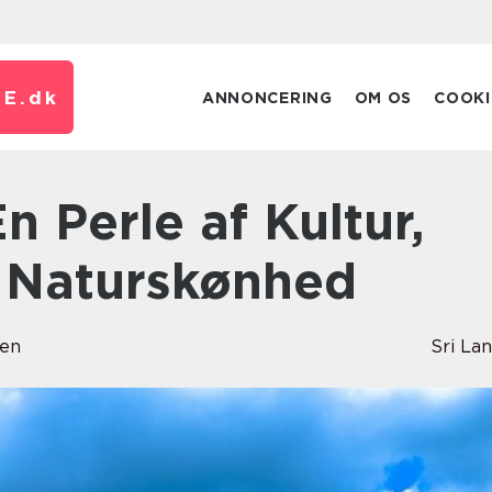
E.
dk
ANNONCERING
OM OS
COOKI
g Naturskønhed
sen
Sri La