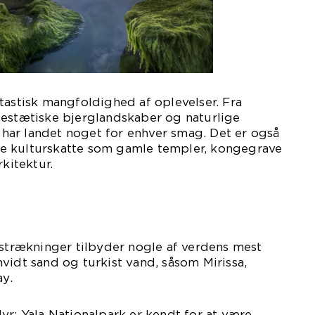
tastisk mangfoldighed af oplevelser. Fra
jestætiske bjerglandskaber og naturlige
, har landet noget for enhver smag. Det er også
e kulturskatte som gamle templer, kongegrave
rkitektur.
tstrækninger tilbyder nogle af verdens mest
vidt sand og turkist vand, såsom Mirissa,
y.
yr: Yala Nationalpark er kendt for at være