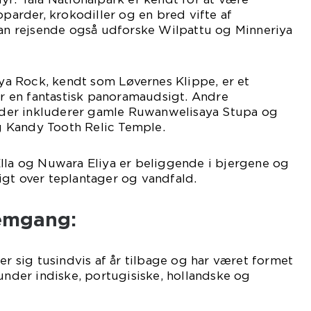
oparder, krokodiller og en bred vifte af
kan rejsende også udforske Wilpattu og Minneriya
riya Rock, kendt som Løvernes Klippe, er et
der en fantastisk panoramaudsigt. Andre
er inkluderer gamle Ruwanwelisaya Stupa og
 Kandy Tooth Relic Temple.
Ella og Nuwara Eliya er beliggende i bjergene og
igt over teplantager og vandfald.
emgang:
er sig tusindvis af år tilbage og har været formet
runder indiske, portugisiske, hollandske og