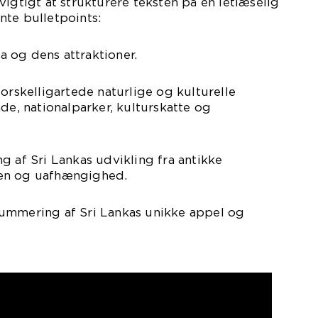
vigtigt at strukturere teksten på en letlæselig
nte bulletpoints:
ka og dens attraktioner.
forskelligartede naturlige og kulturelle
de, nationalparker, kulturskatte og
g af Sri Lankas udvikling fra antikke
tiden og uafhængighed.
ummering af Sri Lankas unikke appel og