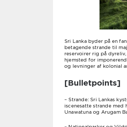
Sri Lanka byder på en fan
betagende strande til ma
reservoirer rig på dyreliv
hjemsted for imponerend
og levninger af kolonial a
[Bulletpoints]
– Strande: Sri Lankas kys
iscenesatte strande med h
Unawatuna og Arugam Ba
– Nationalparker og Vildd