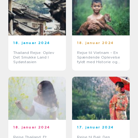
18. januar 2024
18. januar 2024
Thailand Rejse: Oplev
Rejse til Vietnam – En
Det Smukke Land I
Spændende Oplevelse
Sydøstasien
fyldt med Historie og
Skønhed
18. januar 2024
17. januar 2024
Rejse Thailand: Et
Rejse til Bali: Den