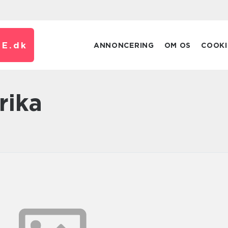
E.
dk
ANNONCERING
OM OS
COOKI
frika