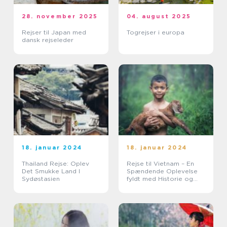
28. november 2025
04. august 2025
Rejser til Japan med
Togrejser i europa
dansk rejseleder
18. januar 2024
18. januar 2024
Thailand Rejse: Oplev
Rejse til Vietnam – En
Det Smukke Land I
Spændende Oplevelse
Sydøstasien
fyldt med Historie og
Skønhed