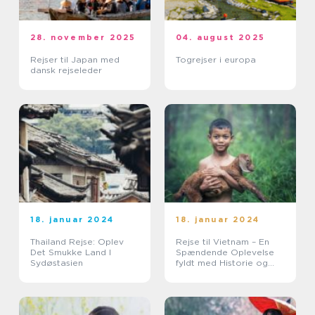
28. november 2025
04. august 2025
Rejser til Japan med
Togrejser i europa
dansk rejseleder
18. januar 2024
18. januar 2024
Thailand Rejse: Oplev
Rejse til Vietnam – En
Det Smukke Land I
Spændende Oplevelse
Sydøstasien
fyldt med Historie og
Skønhed