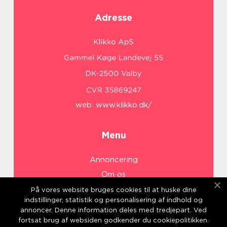
Adresse
web:
www.klikko.dk/
Menu
Annoncering
Om os
Cookies
På vores website bruges cookies til at huske dine
indstillinger, statistik og personalisering af indhold og
Kontakt os
annoncer. Denne information deles med tredjepart. Ved
Sitemap
fortsat brug af websiden godkender du cookiepolitikken.