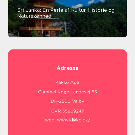
Sri Lanka: En Perle af Kultur, Historie og
Naturskønhed
Adresse
web:
www.klikko.dk/