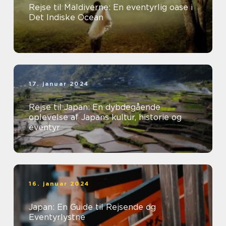
Rejse til Maldiverne: En eventyrlig oase i
Det Indiske Ocean
17. januar 2024
Rejse til Japan: En dybdegående
oplevelse af Japans kultur, historie og
eventyr
16. januar 2024
Japan: En Guide til Rejsende og
Eventyrlystne