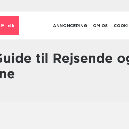
E.
dk
ANNONCERING
OM OS
COOKI
tne