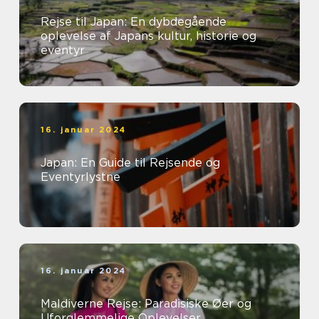
Rejse til Japan: En dybdegående
oplevelse af Japans kultur, historie og
eventyr
16. januar 2024
Japan: En Guide til Rejsende og
Eventyrlystne
16. januar 2024
Maldiverne Rejse: Paradisiske Øer og
Uforglemmelige Oplevelser