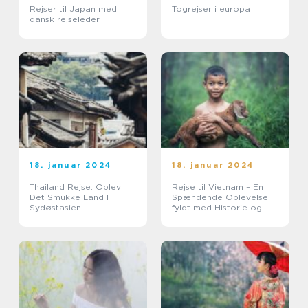
Rejser til Japan med
Togrejser i europa
dansk rejseleder
18. januar 2024
18. januar 2024
Thailand Rejse: Oplev
Rejse til Vietnam – En
Det Smukke Land I
Spændende Oplevelse
Sydøstasien
fyldt med Historie og
Skønhed