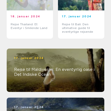
18. januar 2024
17. januar 2024
Rejse Thailand: Et
Rejse til Bali: Den
Eventyr i Smilende Land
ultimative guide til
eventyrlige rejsende
17. januar 2024
Rejse til Maldiverne: En eventyrlig oase i
Det Indiske Ocean
17. januar 2024