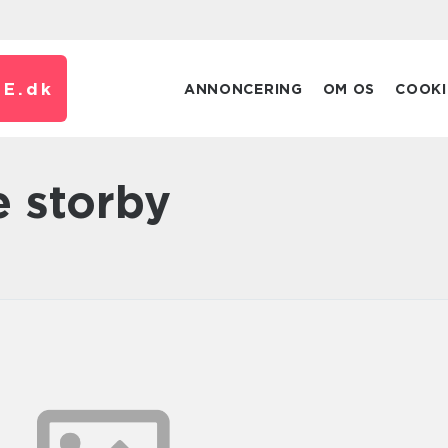
E.
dk
ANNONCERING
OM OS
COOKI
e storby