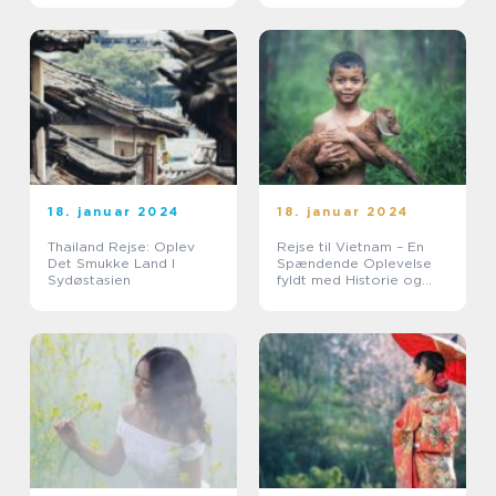
18. januar 2024
18. januar 2024
Thailand Rejse: Oplev
Rejse til Vietnam – En
Det Smukke Land I
Spændende Oplevelse
Sydøstasien
fyldt med Historie og
Skønhed