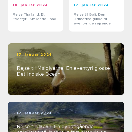
18. januar 2024
17. januar 2024
Rejse Thailand: Et
Rejse til Bali: Den
Eventyr i Smilende Land
ultimative guide til
eventyrlige rejsende
17. januar 2024
Rejse til Maldiverne: En eventyrlig oase i
Det Indiske Ocean
17. januar 2024
Rejse til Japan: En dybdegående