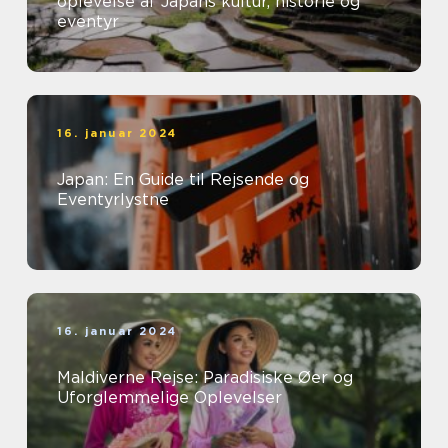
oplevelse af Japans kultur, historie og
eventyr
16. januar 2024
Japan: En Guide til Rejsende og
Eventyrlystne
16. januar 2024
Maldiverne Rejse: Paradisiske Øer og
Uforglemmelige Oplevelser