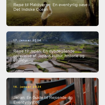
Rejse til Maldiverne: En eventyrlig oase i
Det Indiske Ocean
17. januar 2024
Rejse til Japan: En dybdegående
oplevelse af Japans kultur, historie og
eventyr
16. januar 2024
Japan: En Guide til Rejsende og
Eventyrlystne