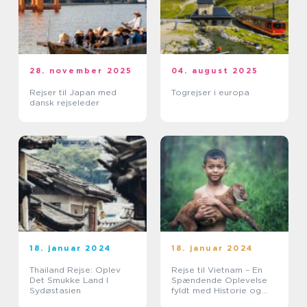
28. november 2025
04. august 2025
Rejser til Japan med
Togrejser i europa
dansk rejseleder
18. januar 2024
18. januar 2024
Thailand Rejse: Oplev
Rejse til Vietnam – En
Det Smukke Land I
Spændende Oplevelse
Sydøstasien
fyldt med Historie og
Skønhed